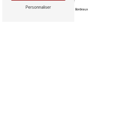
Adresse
Personnaliser
107 Rue Pelleport
33800 Bordeaux
Téléphone
06 99 96 25 06
N'hésitez pas à nous
contacter