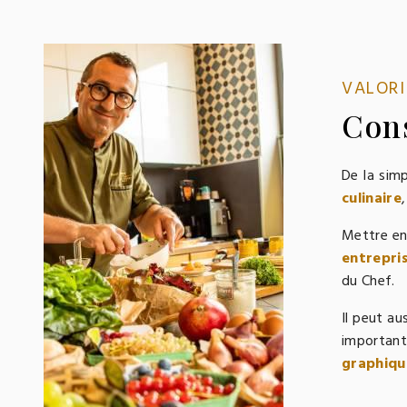
VALORI
Cons
De la simp
culinaire
Mettre en
entrepri
du Chef.
Il peut au
importan
graphiqu