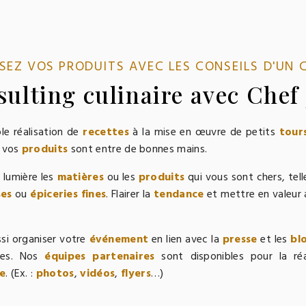
SEZ VOS PRODUITS AVEC LES CONSEILS D'UN 
ulting culinaire avec Chef
le réalisation de
recettes
à la mise en œuvre de petits
tours
, vos
produits
sont entre de bonnes mains.
 lumière les
matières
ou les
produits
qui vous sont chers, tell
ses
ou
épiceries fines
. Flairer la
tendance
et mettre en valeur 
ssi organiser votre
événement
en lien avec la
presse
et les
bl
tes. Nos
équipes partenaires
sont disponibles pour la ré
e
. (Ex. :
photos
,
vidéos
,
flyers
…)