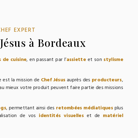
CHEF EXPERT
 Jésus à Bordeaux
 de cuisine
, en passant par l’
assiette
et son
stylisme
e est la mission de
Chef Jésus
auprès des
producteurs
,
au mieux votre produit peuvent faire partie des missions
ogs
, permettant ainsi des
retombées médiatiques
plus
alisation de vos
identités visuelles
et de
matériel