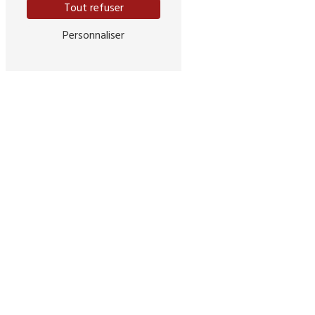
Tout refuser
Personnaliser
Adresse
107 Rue Pelleport
33800 Bordeaux
Téléphone
06 99 96 25 06